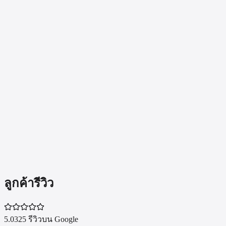
เช็คราคารับซื้อ
MacBook Pro 16"
Intel
ทุกสเปก
MacBook Pro 16"
ทั้งหมด
ดู
MacBook Pro 16"
ทุกชิป ทุกรุ่น
Mac ทั้งหมด
ดู Mac ทุกซีรีส์ที่ BKK APPLE รับซื้อ
ลูกค้ารีวิว
5.0
325 รีวิวบน Google