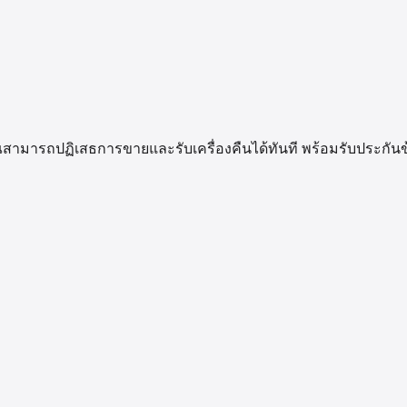
น คุณสามารถปฏิเสธการขายและรับเครื่องคืนได้ทันที พร้อมรับประก