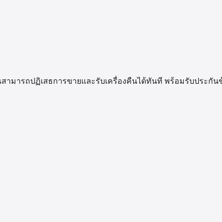
น คุณสามารถปฏิเสธการขายและรับเครื่องคืนได้ทันที พร้อมรับประก