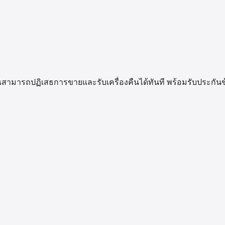
น คุณสามารถปฏิเสธการขายและรับเครื่องคืนได้ทันที พร้อมรับประก